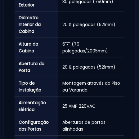
30 polegadas (750mm)
Exterior
Diâmetro
Interior da
20 ½ polegadas (521mm)
Cabina
Altura da
6'7" (79
Cabina
polegadas/2005mm)
Abertura da
20 ½ polegadas (521mm)
Porta
Tipo de
Montagem através do Piso
Instalação
ou Varanda
Alimentação
25 AMP 220VAC
Elétrica
Configuração
Aberturas de portas
das Portas
alinhadas